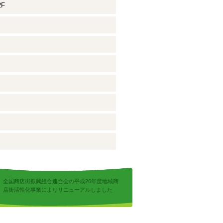
2F
全国商店街振興組合連合会の平成26年度地域商
店街活性化事業によりリニューアルしました