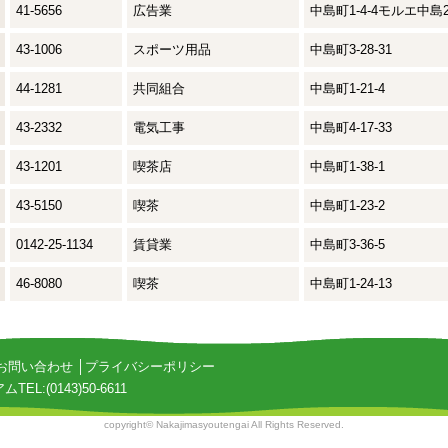
41-5656
広告業
中島町1-4-4モルエ中島
43-1006
スポーツ用品
中島町3-28-31
44-1281
共同組合
中島町1-21-4
43-2332
電気工事
中島町4-17-33
43-1201
喫茶店
中島町1-38-1
43-5150
喫茶
中島町1-23-2
0142-25-1134
賃貸業
中島町3-36-5
46-8080
喫茶
中島町1-24-13
お問い合わせ
│
プライバシーポリシー
アム
TEL:(0143)50-6611
copyright© Nakajimasyoutengai All Rights Reserved.