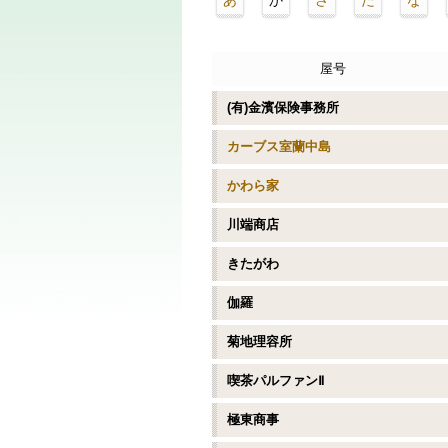
あ
か
さ
た
な
屋号
(有)金濱保険事務所
カーブス室蘭中島
かわら家
川端商店
きたがわ
伽羅
菊地理容所
喫茶パルファンⅡ
極東商事