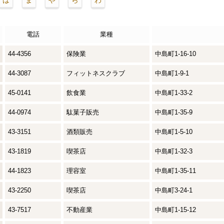
は
ま
や
ら
わ
電話
業種
44-4356
保険業
中島町1-16-10
44-3087
フィットネスクラブ
中島町1-9-1
45-0141
飲食業
中島町1-33-2
44-0974
駄菓子販売
中島町1-35-9
43-3151
酒類販売
中島町1-5-10
43-1819
喫茶店
中島町1-32-3
44-1823
理容室
中島町1-35-11
43-2250
喫茶店
中島町3-24-1
43-7517
不動産業
中島町1-15-12