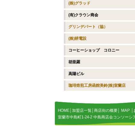
(株)グラッド
(有)クラウン商会
グリンデパート（協）
(株)耕電設
コーヒーショップ コロニー
胡亜羅
高陽ビル
珈琲焙煎工房函館美鈴(株)室蘭店
HOME
│
加盟店一覧
│
商店街の概要
│
MAP
│
室蘭市中島町1-24-2 中島商店会コンソーシ